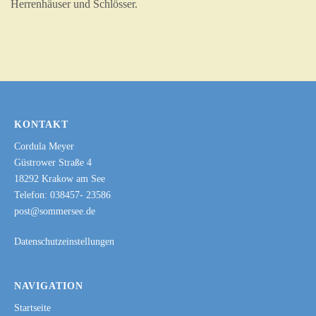
Herrenhäuser und Schlösser.
KONTAKT
Cordula Meyer
Güstrower Straße 4
18292 Krakow am See
Telefon: 038457- 23586
post@sommersee.de
Datenschutzeinstellungen
NAVIGATION
Startseite