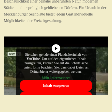
Beschaulichkeit einer beinahe unberührten Natur, modernen
Städten und ursprünglich gebliebenen Dörfern. Ein Urlaub in der
Mecklenburger Seenplatte bietet jedem Gast individuelle
Möglichkeiten der Freizeitgestaltung.
Sie sehen gerade einen Platzhalterinhalt von
YouTube
. Um auf den eigentlichen Inhalt
zuzugreifen, klicken Sie auf die Schaltfläche
unten. Bitte beachten Sie, dass dabei Daten an
Drittanbieter weitergegeben werden.
Mehr Informationen
Inhalt entsperren
Erforderlichen Service akzeptieren und
Inhalte entsperren